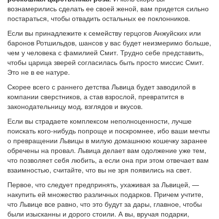
вознамерились сделать ее своей женой, вам придется сильно
постараться, чтобы отвадить остальных ее поклонников.
Если вы принадлежите к семейству герцогов Анжуйских или
баронов Ротшильдов, шансов у вас будет неизмеримо больше,
чем у человека с фамилией Смит. Трудно себе представить,
чтобы царица зверей согласилась быть просто миссис Смит.
Это не в ее натуре.
Скорее всего с раннего детства Львица будет заводилой в
компании сверстников, а став взрослой, превратится в
законодательницу мод, взглядов и вкусов.
Если вы страдаете комплексом неполноценности, лучше
поискать кого-нибудь попроще и поскромнее, ибо ваши мечты
о превращении Львицы в милую домашнюю кошечку заранее
обречены на провал. Львица делает вам одолжение уже тем,
что позволяет себя любить, а если она при этом отвечает вам
взаимностью, считайте, что вы не зря появились на свет.
Первое, что следует предпринять, ухаживая за Львицей, —
накупить ей множество различных подарков. Причем учтите,
что Львице все равно, что это будут за дары, главное, чтобы
были изысканны и дорого стоили. А вы, вручая подарки,