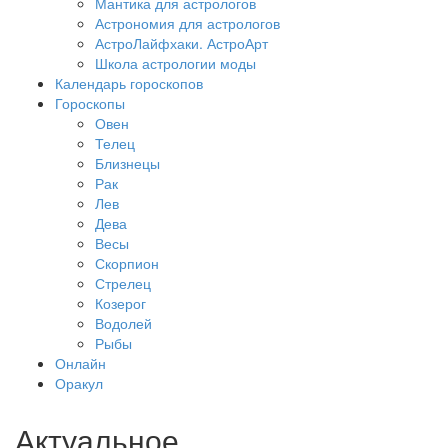
Мантика для астрологов
Астрономия для астрологов
АстроЛайфхаки. АстроАрт
Школа астрологии моды
Календарь гороскопов
Гороскопы
Овен
Телец
Близнецы
Рак
Лев
Дева
Весы
Скорпион
Стрелец
Козерог
Водолей
Рыбы
Онлайн
Оракул
Актуальное