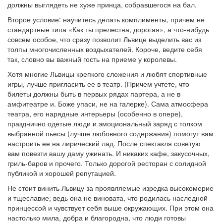
должны выглядеть не хуже принца, собравшегося на бал.
Второе условие: научитесь делать комплименты, причем не
стандартные типа «Как ты прелестна, дорогая», а что-нибудь
совсем особое, что сразу позволит Львице выделить вас из
толпы многочисленных воздыхателей. Короче, ведите себя
так, словно вы важный гость на приеме у королевы.
Хотя многие Львицы крепкого сложения и любят спортивные
игры, лучше пригласить ее в театр. (Причем учтете, что
билеты должны быть в первых рядах партера, а не в
амфитеатре и. Боже упаси, не на галерке). Сама атмосфера
театра, его нарядные интерьеры (особенно в опере),
празднично одетые люди и эмоциональный заряд с толком
выбранной пьесы (лучше любовного содержания) помогут вам
настроить ее на лирический лад. После спектакля советую
вам повезти вашу даму ужинать. И никаких кафе, закусочных,
гриль-баров и прочего. Только дорогой ресторан с солидной
публикой и хорошей репутацией.
Не стоит винить Львицу за проявляемые изредка высокомерие
и тщеславие; ведь она не виновата, что родилась наследной
принцессой и чувствует себя выше окружающих. При этом она
настолько мила, добра и благородна, что люди готовы