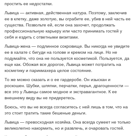
простить ее недостатки.
Львица — активная, действенная натура. Поэтому, заключив
ее в клетку, даже золотую, вы ограбите ее, убив в ней часть ее
существа. Позвольте ей, если она захочет, продолжать
профессиональную карьеру или часто принимать гостей у
себя и ездить с ответными визитами.
Львица-жена — подлинное сокровище. Вы никогда не увидите
ее в халате с бигуди на голове и кремом на лице. Но не
подумайте, что она не пользуется косметикой. Пользуется, да
еще как. Обожая все дорогое, Львица может потратить на
косметику и парикмахера целое состояние.
То же можно сказать и о ее гардеробе. Он изыскан и
роскошен. Шубки, шляпки, перчатки, перья, драгоценности —
все это у Львицы самое модное и экстравагантное. К ее
внешнему виду вы не придеретесь.
Боюсь, что вы не всегда согласитесь с ней лишь в том, что на
это стоит тратить такие бешеные деньги.
Львица — превосходная хозяйка. Она всегда сумеет не только
великолепно накормить, но и развлечь, и очаровать гостей.