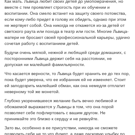
Как мать. Львица любит своих детей до умопомрачения, но
вместе с тем проявляет строгость при их обучении и
воспитании. Она смело встанет на защиту своего потомства,
если кому-либо придет в голову их обидеть, однако при этом
не жертвует собой. Она никогда не откажется из-за детей от
светского раута или похода в театр или гости. Многие Львица-
матери не бросают своей профессиональной карьеры, удачно
сочетая работу с воспитанием детей.
Будучи очень мягкой, нежной и любящей среди домашних, с
посторонними Львица держит себя на расстоянии, не
допуская ни малейшей фамильярности.
Что касается верности, то Львица будет хранить ее до тех пор,
пока будет уверена, что ее избранник ей не изменяет. Стоит
ей заподозрить малейший обман, как она немедля отплатит
неверному той же монетой.
Глубоко укоренившееся желание быть вечно любимой и
обожаемой выражается у Львицы в том, что она порой
позволяет себе пофлиртовать с вашим другом. Не
принимайте это близко к сердцу и не ревнуйте.
Зато вы, особенно в ее присутствии, никогда не сможете
позволить себе не то что флирт, а даже ласковую улыбку по