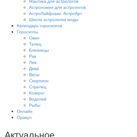
Мантика для астрологов
Астрономия для астрологов
АстроЛайфхаки. АстроАрт
Школа астрологии моды
Календарь гороскопов
Гороскопы
Овен
Телец
Близнецы
Рак
Лев
Дева
Весы
Скорпион
Стрелец
Козерог
Водолей
Рыбы
Онлайн
Оракул
Актуальное