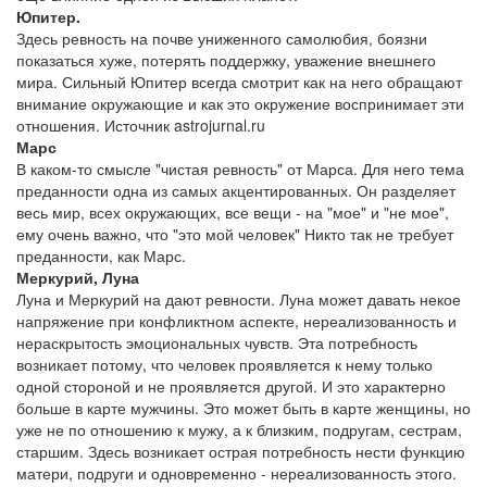
Юпитер.
Здесь ревность на почве униженного самолюбия, боязни
показаться хуже, потерять поддержку, уважение внешнего
мира. Сильный Юпитер всегда смотрит как на него обращают
внимание окружающие и как это окружение воспринимает эти
отношения. Источник astrojurnal.ru
Марс
В каком-то смысле "чистая ревность" от Марса. Для него тема
преданности одна из самых акцентированных. Он разделяет
весь мир, всех окружающих, все вещи - на "мое" и "не мое",
ему очень важно, что "это мой человек" Никто так не требует
преданности, как Марс.
Меркурий, Луна
Луна и Меркурий на дают ревности. Луна может давать некое
напряжение при конфликтном аспекте, нереализованность и
нераскрытость эмоциональных чувств. Эта потребность
возникает потому, что человек проявляется к нему только
одной стороной и не проявляется другой. И это характерно
больше в карте мужчины. Это может быть в карте женщины, но
уже не по отношению к мужу, а к близким, подругам, сестрам,
старшим. Здесь возникает острая потребность нести функцию
матери, подруги и одновременно - нереализованность этого.