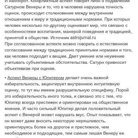
И наоборот. Конфликтный аспект говорит либо о подавлении
Сатурном Венеры и то, что в человеке нарушена точность
оценок, происходит столкновение между внутренним
отношением к миру и традиционными нормами. При которых
человек несколько по-другому оценивает мир, что связано с
особенностями воспитания, манерой поведения и традицией,
принятой в обществе. Источник astrojurnal.ru
При согласованном аспекте можно говорить о естественном
согласовании между традиционно принятыми нормами и того,
как человек подходит к вещам. Дает умение или неумение
учитывать субъективные обстоятельства. Сатурн привносит
объективизм при оценке.
•
Аспект Венеры с Юпитером
делает очень важной
избирательность, акцентирует внутреннюю интуитивную
оценку, то тут мы имеем разрушительную специфику. Порой
это избирательность иного толка, и связано это с тем, что
Юпитер всегда престижен и ориентирован на общественное
мнение. И часто сильный Юпитер делая положительный
аспект с Венерой может нарушать вкус. Опыт показывает, что
он может даже вносить некоторую неряшливость,
ориентируясь более на дорогое и престижное, чем
необходимое и подходящее, тем самым лишая Венеру ее