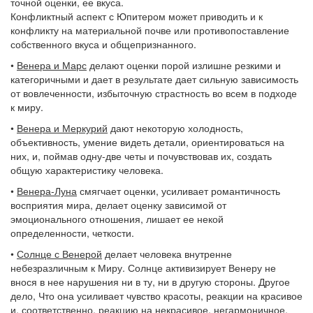
точной оценки, ее вкуса.
Конфликтный аспект с Юпитером может приводить и к
конфликту на материальной почве или противопоставление
собственного вкуса и общепризнанного.
•
Венера и Марс
делают оценки порой излишне резкими и
категоричными и дает в результате дает сильную зависимость
от вовлеченности, избыточную страстность во всем в подходе
к миру.
•
Венера и Меркурий
дают некоторую холодность,
объективность, умение видеть детали, ориентироваться на
них, и, поймав одну-две четы и почувствовав их, создать
общую характеристику человека.
•
Венера-Луна
смягчает оценки, усиливает романтичность
восприятия мира, делает оценку зависимой от
эмоционального отношения, лишает ее некой
определенности, четкости.
•
Солнце с Венерой
делает человека внутренне
небезразличным к Миру. Солнце активизирует Венеру не
внося в нее нарушения ни в ту, ни в другую стороны. Другое
дело, Что она усиливает чувство красоты, реакции на красивое
и, соответственно, реакцию на некрасивое, негармоничное.