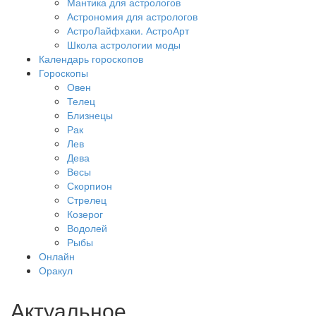
Мантика для астрологов
Астрономия для астрологов
АстроЛайфхаки. АстроАрт
Школа астрологии моды
Календарь гороскопов
Гороскопы
Овен
Телец
Близнецы
Рак
Лев
Дева
Весы
Скорпион
Стрелец
Козерог
Водолей
Рыбы
Онлайн
Оракул
Актуальное